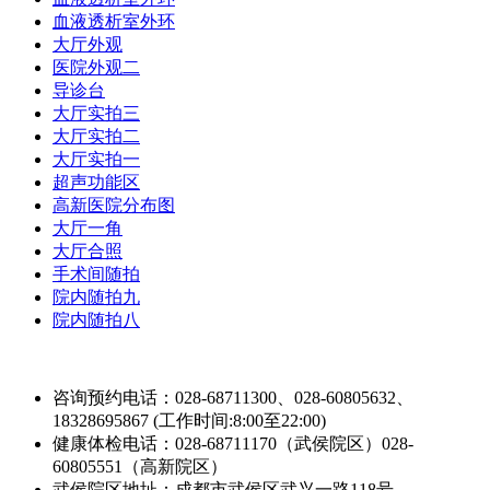
血液透析室外环
大厅外观
医院外观二
导诊台
大厅实拍三
大厅实拍二
大厅实拍一
超声功能区
高新医院分布图
大厅一角
大厅合照
手术间随拍
院内随拍九
院内随拍八
咨询预约电话：028-68711300、028-60805632、
18328695867 (工作时间:8:00至22:00)
健康体检电话：028-68711170（武侯院区）028-
60805551（高新院区）
武侯院区地址：成都市武侯区武兴一路118号