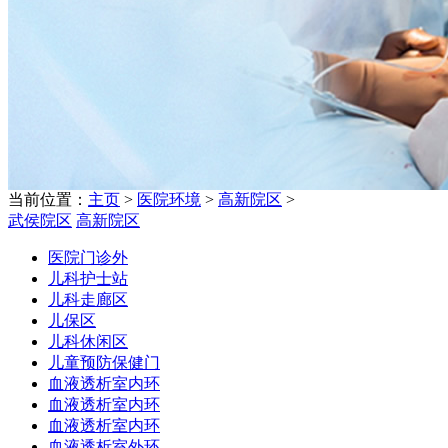
当前位置：
主页
>
医院环境
>
高新院区
>
武侯院区
高新院区
医院门诊外
儿科护士站
儿科走廊区
儿保区
儿科休闲区
儿童预防保健门
血液透析室内环
血液透析室内环
血液透析室内环
血液透析室外环